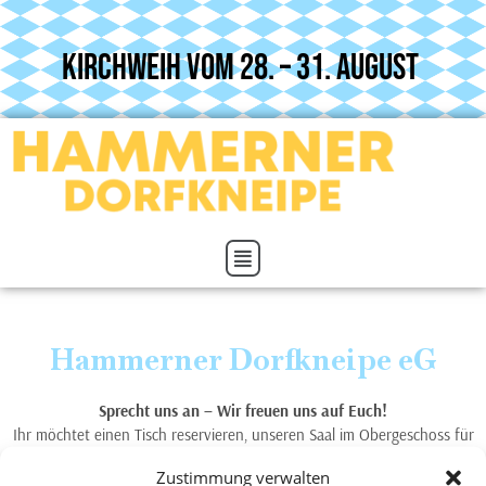
Kirchweih vom 28. – 31. August
Hammerner Dorfkneipe eG
Sprecht uns an – Wir freuen uns auf Euch!
Ihr möchtet einen Tisch reservieren, unseren Saal im Obergeschoss für
Eure Feier mieten oder habt die ein oder andere Frage auf dem
Zustimmung verwalten
Herzen? Dann greift einfach zum Hörer oder schreibt uns eine