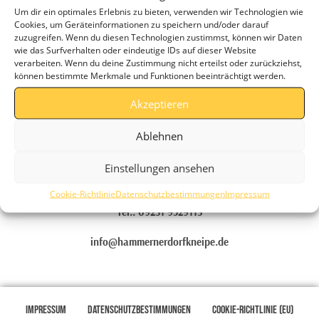
Um dir ein optimales Erlebnis zu bieten, verwenden wir Technologien wie
Nachricht. In unserer kleinen Dorfkneipe finden wir für fast alles eine
Cookies, um Geräteinformationen zu speichern und/oder darauf
Lösung!
zuzugreifen. Wenn du diesen Technologien zustimmst, können wir Daten
wie das Surfverhalten oder eindeutige IDs auf dieser Website
verarbeiten. Wenn du deine Zustimmung nicht erteilst oder zurückziehst,
können bestimmte Merkmale und Funktionen beeinträchtigt werden.
Wölsauerhammer 58
Akzeptieren
Hammerner Dorfkneipe
Ablehnen
95615 Marktredwitz
Einstellungen ansehen
Cookie-Richtlinie
Datenschutzbestimmungen
Impressum
Tel.: 09231 9529113
info@hammernerdorfkneipe.de
Impressum
Datenschutzbestimmungen
Cookie-Richtlinie (EU)