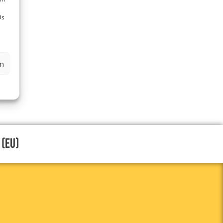
Ds
en
 (EU)