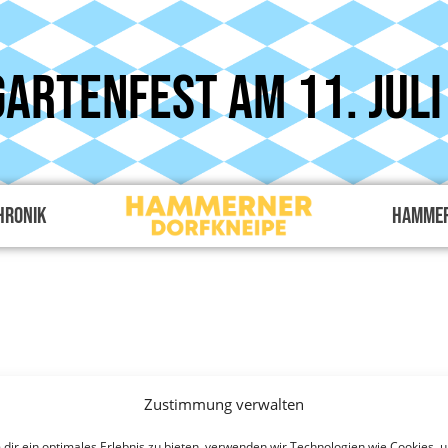
gartenfest am 11. Juli
hronik
Hammer
Zustimmung verwalten
dir ein optimales Erlebnis zu bieten, verwenden wir Technologien wie Cookies, 